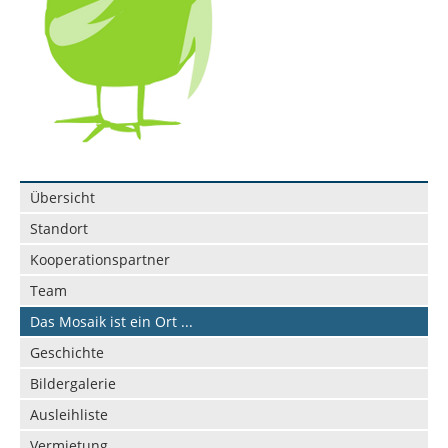
Navigation
Übersicht
überspringen
Standort
Kooperationspartner
Team
Das Mosaik ist ein Ort ...
Geschichte
Bildergalerie
Ausleihliste
Vermietung