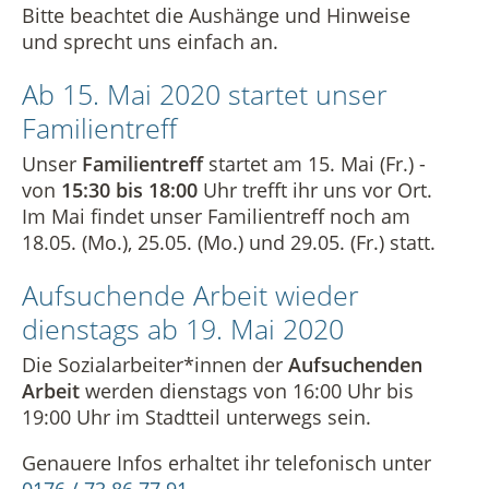
Bitte beachtet die Aushänge und Hinweise
Vermietung
Datenschutz in der Beratungsstelle
und sprecht uns einfach an.
Beschwerdemanagement in der Beratungsstelle
Ab 15. Mai 2020 startet unser
Familientreff
Unser
Familientreff
startet am 15. Mai (Fr.) -
von
15:30 bis 18:00
Uhr trefft ihr uns vor Ort.
Im Mai findet unser Familientreff noch am
18.05. (Mo.), 25.05. (Mo.) und 29.05. (Fr.) statt.
Aufsuchende Arbeit wieder
dienstags ab 19. Mai 2020
Die Sozialarbeiter*innen der
Aufsuchenden
Arbeit
werden dienstags von 16:00 Uhr bis
19:00 Uhr im Stadtteil unterwegs sein.
Genauere Infos erhaltet ihr telefonisch unter
0176 / 73 86 77 91
.