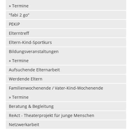
» Termine
Vermietung
Datenschutz in der Beratungsstelle
"fabi 2 go"
Beschwerdemanagement in der Beratungsstelle
PEKiP
Elterntreff
Eltern-Kind-Sportkurs
Bildungsveranstaltungen
» Termine
Aufsuchende Elternarbeit
Werdende Eltern
Familienwochenende / Vater-Kind-Wochenende
» Termine
Beratung & Begleitung
ReAct - Theaterprojekt für junge Menschen
Netzwerkarbeit