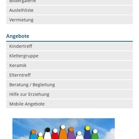
Bildergalerie
Vermietung
Datenschutz in der Beratungsstelle
Ausleihliste
Vermietung
Beschwerdemanagement in der Beratungsstelle
Angebote
Navigation
Kindertreff
überspringen
Klettergruppe
Keramik
Elterntreff
Beratung / Begleitung
Hilfe zur Erziehung
Mobile Angebote