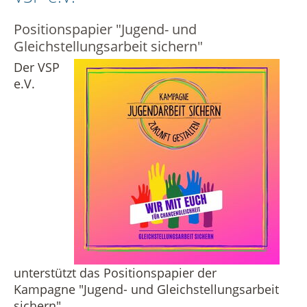
Vermietung
Datenschutz in der Beratungsstelle
Positionspapier "Jugend- und
Gleichstellungsarbeit sichern"
Beschwerdemanagement in der Beratungsstelle
Der VSP
e.V.
unterstützt das Positionspapier der
Kampagne "Jugend- und Gleichstellungsarbeit
sichern".