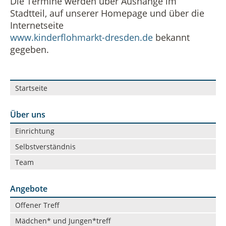
Die Termine werden über Aushänge im
Stadtteil, auf unserer Homepage und über die
Vermietung
Datenschutz in der Beratungsstelle
Internetseite
www.kinderflohmarkt-dresden.de
bekannt
Beschwerdemanagement in der Beratungsstelle
gegeben.
Navigation
Startseite
überspringen
Über uns
Navigation
Einrichtung
überspringen
Selbstverständnis
Team
Angebote
Navigation
Offener Treff
überspringen
Mädchen* und Jungen*treff