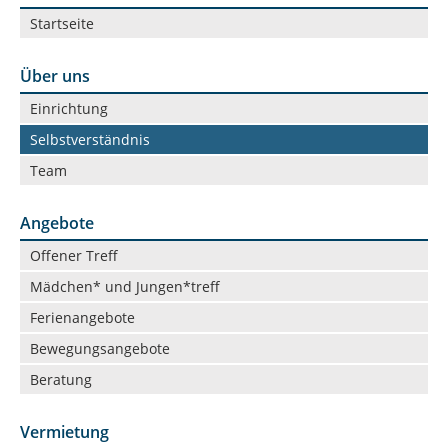
Navigation
Startseite
überspringen
Über uns
Navigation
Einrichtung
überspringen
Selbstverständnis
Team
Angebote
Navigation
Offener Treff
überspringen
Mädchen* und Jungen*treff
Ferienangebote
Bewegungsangebote
Beratung
Vermietung