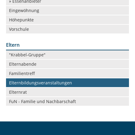
» Essenanbieter
Eingewöhnung
Höhepunkte
Vorschule
Eltern
Navigation
"Krabbel-Gruppe"
überspringen
Elternabende
Familientreff
Elternbildungsveranstaltungen
Elternrat
FuN - Familie und Nachbarschaft