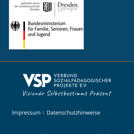
Navigation
Impressum
Datenschutzhinweise
überspringen