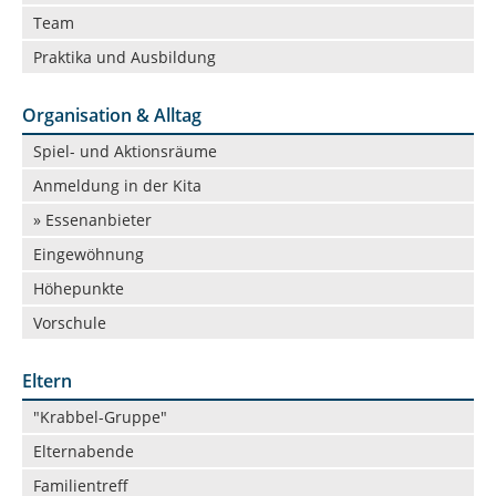
Team
Vermietung
Datenschutz in der Beratungsstelle
Praktika und Ausbildung
Beschwerdemanagement in der Beratungsstelle
Organisation & Alltag
Navigation
Spiel- und Aktionsräume
überspringen
Anmeldung in der Kita
» Essenanbieter
Eingewöhnung
Höhepunkte
Vorschule
Eltern
Navigation
"Krabbel-Gruppe"
überspringen
Elternabende
Familientreff