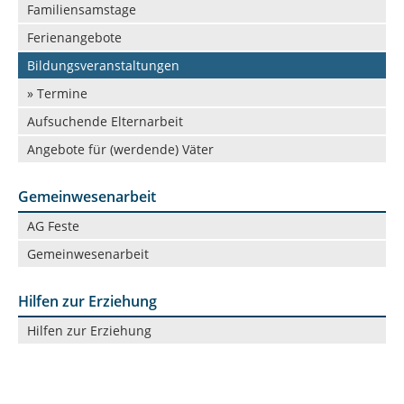
Familiensamstage
Ferienangebote
Bildungsveranstaltungen
» Termine
Aufsuchende Elternarbeit
Angebote für (werdende) Väter
Gemeinwesenarbeit
Navigation
AG Feste
überspringen
Gemeinwesenarbeit
Hilfen zur Erziehung
Navigation
Hilfen zur Erziehung
überspringen