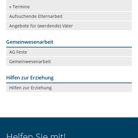
» Termine
Aufsuchende Elternarbeit
Angebote für (werdende) Väter
Gemeinwesenarbeit
Navigation
AG Feste
überspringen
Gemeinwesenarbeit
Hilfen zur Erziehung
Navigation
Hilfen zur Erziehung
überspringen
Helfen Sie mit!