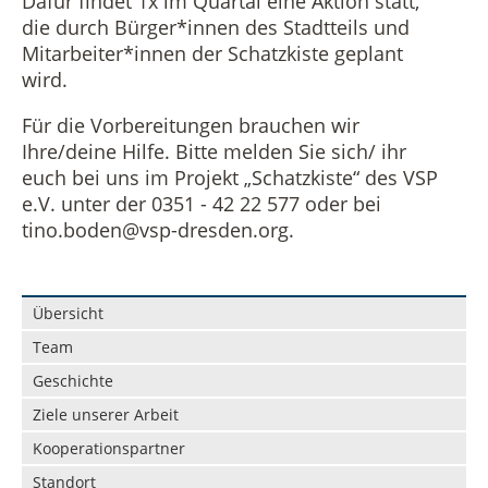
Dafür findet 1x im Quartal eine Aktion statt,
die durch Bürger*innen des Stadtteils und
Vermietung
Datenschutz in der Beratungsstelle
Mitarbeiter*innen der Schatzkiste geplant
wird.
Beschwerdemanagement in der Beratungsstelle
Für die Vorbereitungen brauchen wir
Ihre/deine Hilfe. Bitte melden Sie sich/ ihr
euch bei uns im Projekt „Schatzkiste“ des VSP
e.V. unter der 0351 - 42 22 577 oder bei
tino.boden@vsp-dresden.org.
Navigation
Übersicht
überspringen
Team
Geschichte
Ziele unserer Arbeit
Kooperationspartner
Standort