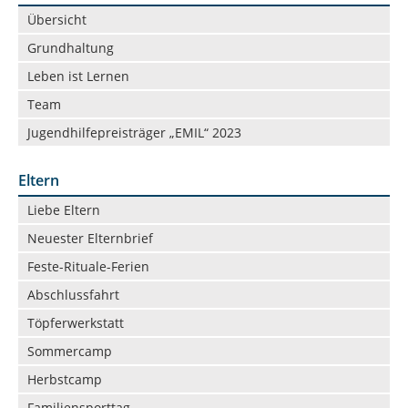
Navigation
Übersicht
überspringen
Grundhaltung
Leben ist Lernen
Team
Jugendhilfepreisträger „EMIL“ 2023
Eltern
Navigation
Liebe Eltern
überspringen
Neuester Elternbrief
Feste-Rituale-Ferien
Abschlussfahrt
Töpferwerkstatt
Sommercamp
Herbstcamp
Familiensporttag