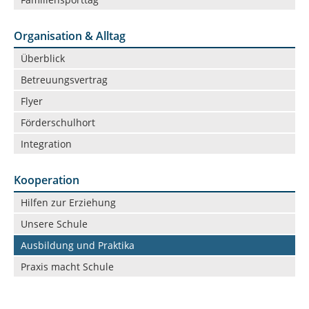
Organisation & Alltag
Navigation
Überblick
überspringen
Betreuungsvertrag
Flyer
Förderschulhort
Integration
Kooperation
Navigation
Hilfen zur Erziehung
überspringen
Unsere Schule
Ausbildung und Praktika
Praxis macht Schule