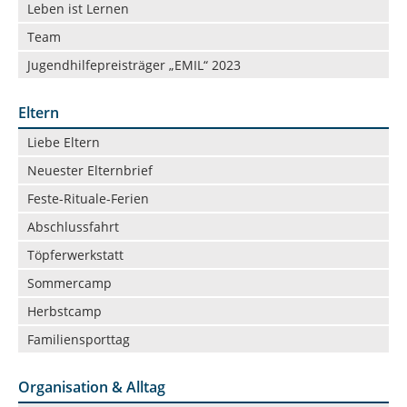
Leben ist Lernen
Team
Jugendhilfepreisträger „EMIL“ 2023
Eltern
Navigation
Liebe Eltern
überspringen
Neuester Elternbrief
Feste-Rituale-Ferien
Abschlussfahrt
Töpferwerkstatt
Sommercamp
Herbstcamp
Familiensporttag
Organisation & Alltag
Navigation