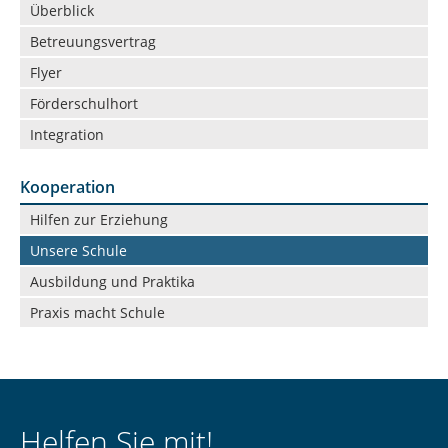
Überblick
überspringen
Betreuungsvertrag
Flyer
Förderschulhort
Integration
Kooperation
Navigation
Hilfen zur Erziehung
überspringen
Unsere Schule
Ausbildung und Praktika
Praxis macht Schule
Helfen Sie mit!