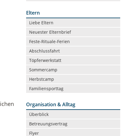
Eltern
Navigation
Liebe Eltern
überspringen
Neuester Elternbrief
Feste-Rituale-Ferien
Abschlussfahrt
Töpferwerkstatt
Sommercamp
Herbstcamp
Familiensporttag
lichen
Organisation & Alltag
Navigation
Überblick
überspringen
Betreuungsvertrag
Flyer