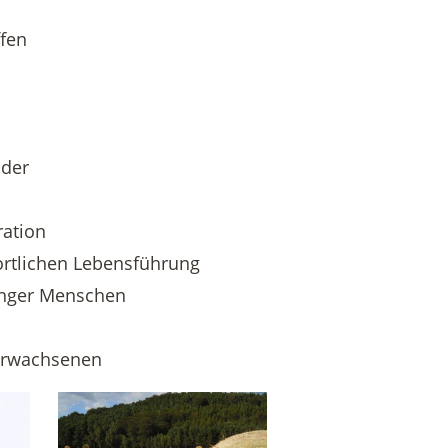
fen
lder
ration
ortlichen Lebensführung
junger Menschen
 Erwachsenen